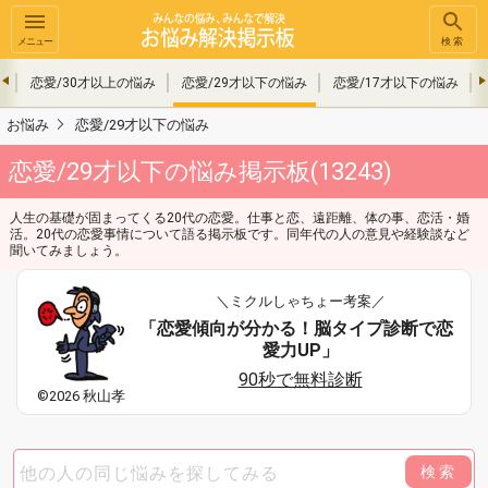
メニュー
検索
み
恋愛/30才以上の悩み
恋愛/29才以下の悩み
恋愛/17才以下の悩み
お悩み
恋愛/29才以下の悩み
恋愛/29才以下の悩み掲示板(13243)
人生の基礎が固まってくる20代の恋愛。仕事と恋、遠距離、体の事、恋活・婚
活。20代の恋愛事情について語る掲示板です。同年代の人の意見や経験談など
聞いてみましょう。
＼ミクルしゃちょー考案／
「恋愛傾向が分かる！脳タイプ診断で恋
愛力UP」
90秒で無料診断
©2026 秋山孝
検索