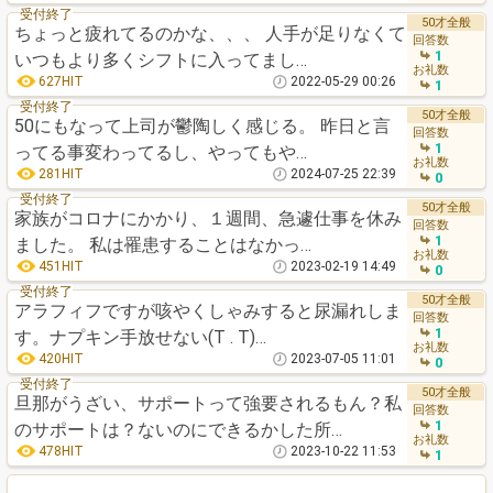
受付終了
50才全般
ちょっと疲れてるのかな、、、 人手が足りなくて
回答数
1
いつもより多くシフトに入ってまし…
お礼数
627HIT
2022-05-29 00:26
1
受付終了
50才全般
50にもなって上司が鬱陶しく感じる。 昨日と言
回答数
1
ってる事変わってるし、やってもや…
お礼数
281HIT
2024-07-25 22:39
0
受付終了
50才全般
家族がコロナにかかり、１週間、急遽仕事を休み
回答数
1
ました。 私は罹患することはなかっ…
お礼数
451HIT
2023-02-19 14:49
0
受付終了
50才全般
アラフィフですが咳やくしゃみすると尿漏れしま
回答数
1
す。ナプキン手放せない(T . T)…
お礼数
420HIT
2023-07-05 11:01
0
受付終了
50才全般
旦那がうざい、サポートって強要されるもん？私
回答数
1
のサポートは？ないのにできるかした所…
お礼数
478HIT
2023-10-22 11:53
1