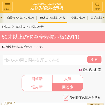
メニュー
検索
み
恋愛/17才以下の悩み
50才以上の悩み全般
身体の悩み
育児の悩み
お悩み
50才以上の悩み全般
50才以上の悩み全般掲示板(2911)
50代以上の悩み相談ならここで。
検索
絞り込み検索
回答新
人気
悩み新
回答少
受付終了の悩みを見る
受付終了
50才全般