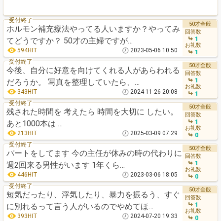
受付終了
50才全般
ホルモン補充療法やってる人いますか？やってみ
回答数
1
てどうですか？ 50才の主婦ですが…
お礼数
594HIT
2023-05-06 10:50
1
受付終了
50才全般
今後、自分に好意を向けてくれる人があらわれる
回答数
1
だろうか。 写真を整理していたら、…
お礼数
343HIT
2024-11-26 20:08
1
受付終了
50才全般
残された時間を 考えたら 時間を大切に したい。
回答数
1
あと1000本は …
お礼数
213HIT
2025-03-09 07:29
0
受付終了
50才全般
パートをしてます 今の主任が休みの時の代わりに
回答数
1
週2回来る男性がいます 1年くら…
お礼数
446HIT
2023-03-06 18:05
0
受付終了
50才全般
短気だったり、浮気したり、暴力を振るう、すぐ
回答数
1
に別れるって言う人がいるのでやめてほ…
お礼数
393HIT
2024-07-20 19:33
0