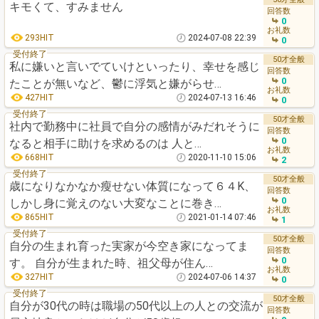
キモくて、すみません
回答数
0
お礼数
293HIT
2024-07-08 22:39
0
受付終了
50才全般
私に嫌いと言いでていけといったり、幸せを感じ
回答数
0
たことが無いなど、鬱に浮気と嫌がらせ…
お礼数
427HIT
2024-07-13 16:46
0
受付終了
50才全般
社内で勤務中に社員で自分の感情がみだれそうに
回答数
0
なると相手に助けを求めるのは 人と…
お礼数
668HIT
2020-11-10 15:06
2
受付終了
50才全般
歳になりなかなか瘦せない体質になって６４K、
回答数
0
しかし身に覚えのない大変なことに巻き…
お礼数
865HIT
2021-01-14 07:46
1
受付終了
50才全般
自分の生まれ育った実家が今空き家になってま
回答数
0
す。 自分が生まれた時、祖父母が住ん…
お礼数
327HIT
2024-07-06 14:37
0
受付終了
50才全般
自分が30代の時は職場の50代以上の人との交流が
回答数