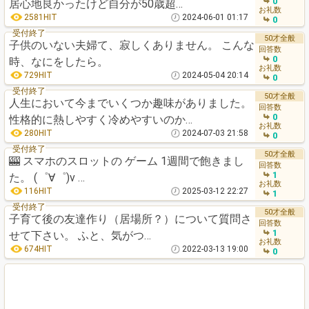
0
居心地良かったけど自分が50歳超…
お礼数
2581HIT
2024-06-01 01:17
0
受付終了
50才全般
子供のいない夫婦て、寂しくありません。 こんな
回答数
0
時、なにをしたら。
お礼数
729HIT
2024-05-04 20:14
0
受付終了
50才全般
人生において今までいくつか趣味がありました。
回答数
0
性格的に熱しやすく冷めやすいのか…
お礼数
280HIT
2024-07-03 21:58
0
受付終了
50才全般
🎰 スマホのスロットの ゲーム 1週間で飽きまし
回答数
1
た。 (゜∀゜)v …
お礼数
116HIT
2025-03-12 22:27
1
受付終了
50才全般
子育て後の友達作り（居場所？）について質問さ
回答数
1
せて下さい。 ふと、気がつ…
お礼数
674HIT
2022-03-13 19:00
0