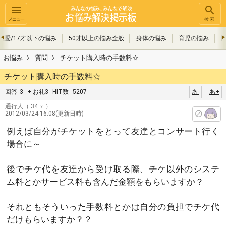
メニュー
検索
恋愛/17才以下の悩み
50才以上の悩み全般
身体の悩み
育児の悩み
お悩み
質問
チケット購入時の手数料☆
チケット購入時の手数料☆
回答
3
+ お礼3
HIT数
5207
あ-
あ+
通行人
（ 34 ♀ ）
2012/03/24 16:08(更新日時)
例えば自分がチケットをとって友達とコンサート行く
場合に～
後でチケ代を友達から受け取る際、チケ以外のシステ
ム料とかサービス料も含んだ金額をもらいますか？
それともそういった手数料とかは自分の負担でチケ代
だけもらいますか？？