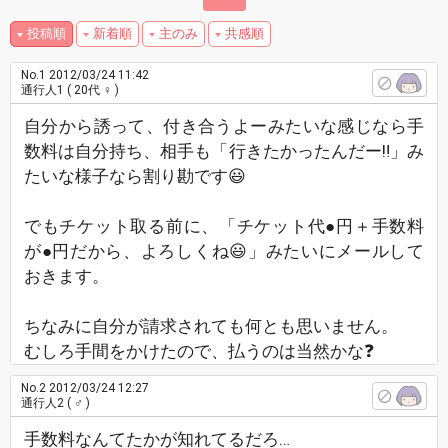
投稿順
新着順
主のみ
共感順
No.1
2012/03/24 11:42
通行人1
( 20代 ♀ )
自分から誘って、付き合うよーみたいな感じなら手
数料は自分持ち、相手も「行きたかったんだー‼」み
たいな様子なら割り勘です😃
でもチケット取る前に、「チケット代●円＋手数料
が●円だから、よろしくね😃」みたいにメールして
おきます。
ちなみに自分が請求されても何とも思いません。
むしろ手間をかけたので、払うのは当然かな❓
No.2
2012/03/24 12:27
通行人2
( ♂ )
手数料なんてたかが知れてるだろ…