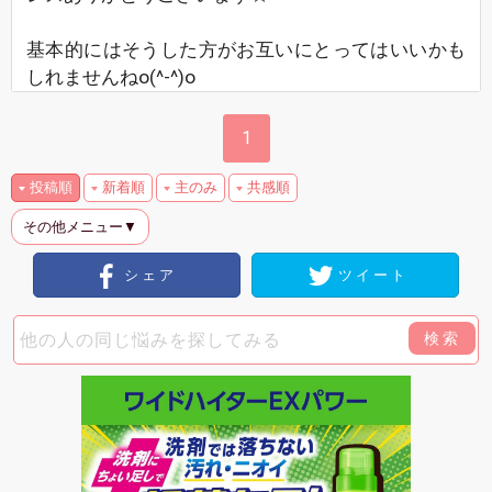
基本的にはそうした方がお互いにとってはいいかも
しれませんねo(^-^)o
1
投稿順
新着順
主のみ
共感順
その他メニュー▼
シェア
ツイート
検索