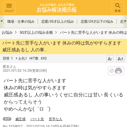
メニュー
検索
み
職場・仕事の悩み
恋愛/30才以上の悩み
恋愛/29才以下の悩み
恋愛
お悩み
50才以上の悩み全般
パート先に苦手な人がいます 休みの時は
パート先に苦手な人がいます 休みの時は気がやすらぎます
威圧感あるし 人の事…
回答
1
+ お礼1
HIT数
692
あ-
あ+
匿名さん
2021/07/26 16:28(更新日時)
パート先に苦手な人がいます
休みの時は気がやすらぎます
威圧感あるし 人の事いうくせに自分には甘い 長くいる
からってえらそう
やめへんかな(゜ロ゜)
威圧感
パート先
苦手な人
タグ
No.3339027
2021/07/26 16:13
(悩み投稿日時)