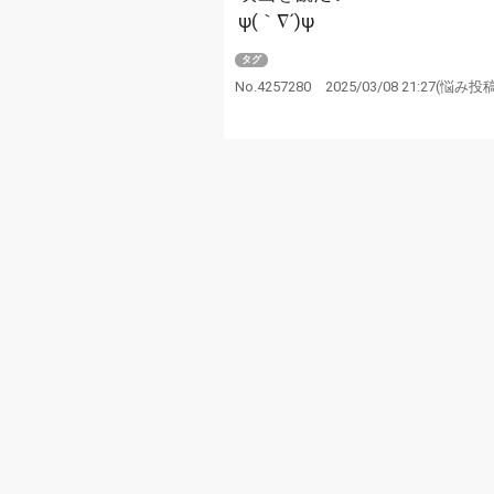
ψ(｀∇´)ψ
タグ
No.4257280
2025/03/08 21:27
(悩み投