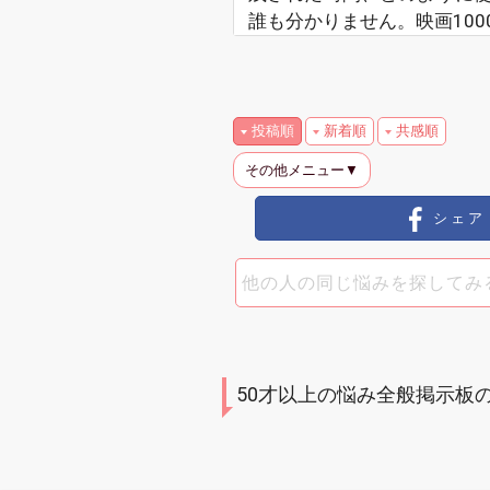
誰も分かりません。映画100
投稿順
新着順
共感順
その他メニュー▼
シェア
50才以上の悩み全般掲示板