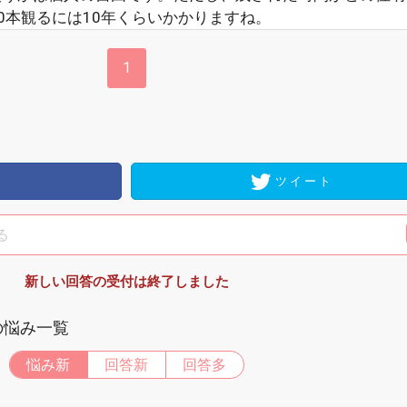
0本観るには10年くらいかかりますね。
1
ツイート
新しい回答の受付は終了しました
の悩み一覧
悩み新
回答新
回答多