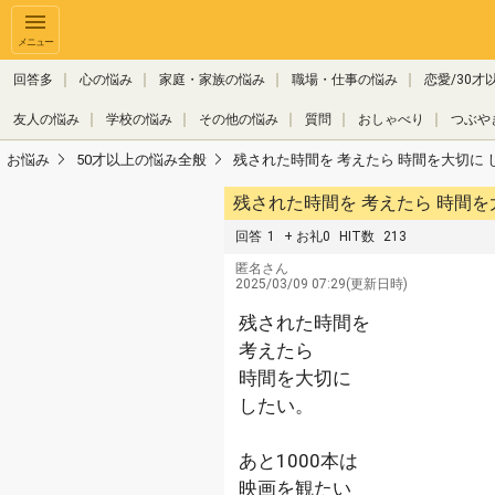
メニュー
回答多
心の悩み
家庭・家族の悩み
職場・仕事の悩み
恋愛/30才
友人の悩み
学校の悩み
その他の悩み
質問
おしゃべり
つぶや
お悩み
50才以上の悩み全般
残された時間を 考えたら 時間を大切に した
回答
1
+ お礼0
HIT数
213
匿名さん
2025/03/09 07:29(更新日時)
残された時間を
考えたら
時間を大切に
したい。
あと1000本は
映画を観たい