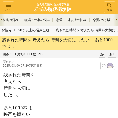
メニュー
検索
・家族の悩み
職場・仕事の悩み
恋愛/30才以上の悩み
恋愛/29才以下の
お悩み
50才以上の悩み全般
残された時間を 考えたら 時間を大切に した
残された時間を 考えたら 時間を大切に したい。 あと1000
本は …
回答
1
+ お礼0
HIT数
213
あ-
あ+
匿名さん
2025/03/09 07:29(更新日時)
残された時間を
考えたら
時間を大切に
したい。
あと1000本は
映画を観たい