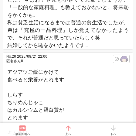
「一般的な家庭料理」も教えておかないと、将来恥
をかくかも。
私は貧乏生活になるまでは普通の食生活でしたが、
弟は「究極の一品料理」しか覚えてなかったよう
で、それが普通だと思っていたらしく笑
結婚してから恥をかいたようです…
No.20
2025/08/21 22:00
匿名さん8
アツアツご飯にかけて
食べると栄養がとれます
しらす
ちりめんじゃこ
はカルシウムと蛋白質が
とれます
キムチは
最新回答へ
上へ
下へ