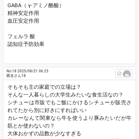
GABA（ γ-アミノ酪酸）
精神安定作用
血圧安定作用
フェルラ 酸
認知症予防効果
No.18
2025/08/21 06:23
匿名さん18
そもそも主の家庭での立場は？
そんな一人暮らしの大学生みたいな食生活なの？
シチューは市販でもご飯にかけるシチューが販売さ
れてたから別に好きにすればいい
カレーなんて関東なら牛を使うより豚みたいだが牛
筋とか使わないの？
大体おかずの品数が少なすぎる