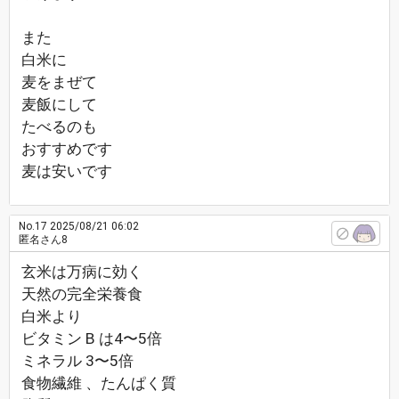
また
白米に
麦をまぜて
麦飯にして
たべるのも
おすすめです
麦は安いです
No.17
2025/08/21 06:02
匿名さん8
玄米は万病に効く
天然の完全栄養食
白米より
ビタミン B は4〜5倍
ミネラル 3〜5倍
食物繊維 、たんぱく質