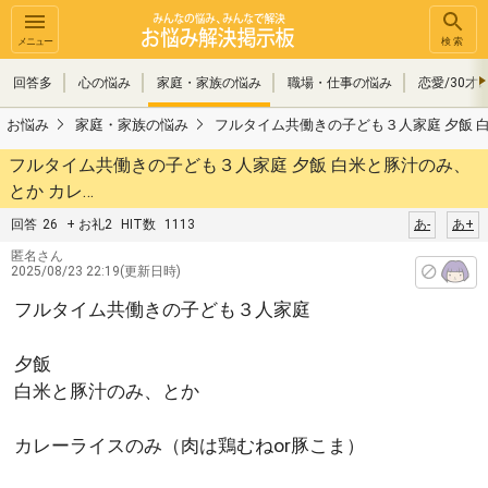
メニュー
検索
回答多
心の悩み
家庭・家族の悩み
職場・仕事の悩み
恋愛/30才
お悩み
家庭・家族の悩み
フルタイム共働きの子ども３人家庭 夕飯 
フルタイム共働きの子ども３人家庭 夕飯 白米と豚汁のみ、
とか カレ…
回答
26
+ お礼2
HIT数
1113
あ-
あ+
匿名さん
2025/08/23 22:19(更新日時)
フルタイム共働きの子ども３人家庭
夕飯
白米と豚汁のみ、とか
カレーライスのみ（肉は鶏むねor豚こま）