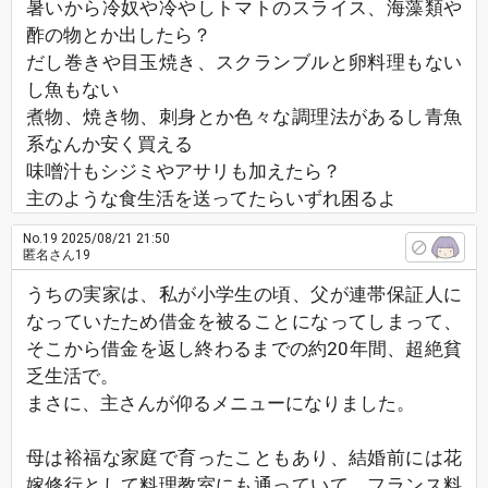
暑いから冷奴や冷やしトマトのスライス、海藻類や
酢の物とか出したら？
だし巻きや目玉焼き、スクランブルと卵料理もない
し魚もない
煮物、焼き物、刺身とか色々な調理法があるし青魚
系なんか安く買える
味噌汁もシジミやアサリも加えたら？
主のような食生活を送ってたらいずれ困るよ
No.19
2025/08/21 21:50
匿名さん19
うちの実家は、私が小学生の頃、父が連帯保証人に
なっていたため借金を被ることになってしまって、
そこから借金を返し終わるまでの約20年間、超絶貧
乏生活で。
まさに、主さんが仰るメニューになりました。
母は裕福な家庭で育ったこともあり、結婚前には花
嫁修行として料理教室にも通っていて、フランス料