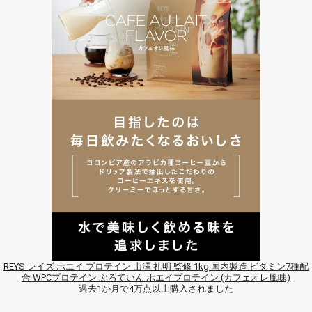
REYS レイズ ホエイ プロテイン 山澤 礼明 監修 1kg 国内製造 ビタミン7種配
合 WPCプロテイン ぷろていん ホエイプロテイン (カフェオレ風味)
過去1か月で4万点以上購入されました