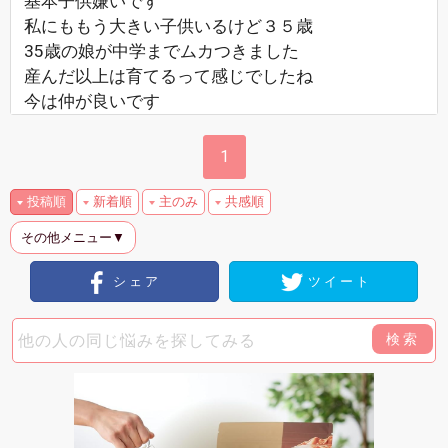
基本子供嫌いです
私にももう大きい子供いるけど３５歳
35歳の娘が中学までムカつきました
産んだ以上は育てるって感じでしたね
今は仲が良いです
1
投稿順
新着順
主のみ
共感順
その他メニュー▼
シェア
ツイート
検索