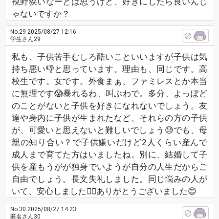
視野狭いなーとは思うけど、好きにしたら良いんじ
ゃないですか？
No.29
2025/08/27 12:16
学生さん29
私も、子供苦手むしろ酷いこといいますが子供は気
持ち悪い👎と思っています。理由も、同じです。高
校生です。女です。外食まぁ、ファミレスとか本当
に無理です😱暴れるわ、叫ぶわで。多分、よっぽど
のことがないと子供を好きになれないでしょう。友
達や身内に子供が生まれたなど、それらの方の子供
が、可愛いと思えないと難しいでしょう😓でも、母
親の知り合い？で子供嫌いだけど2人くらい産んで
成人まで育てた方はいましたね。別に、結婚して子
供を産もうがが独身でいようが自分の人生だからご
自由でしょう。長文失礼しました。同じ悩みの人が
いて、安心しました😮‍💨ありがとうございました😊
No.30
2025/08/27 14:23
匿名さん30