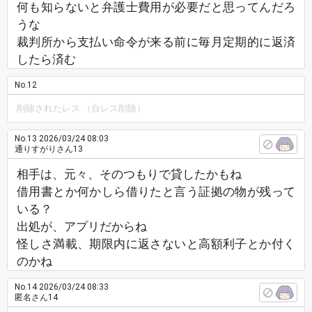
何も知らないと弁護士費用が必要だと思ってんだろ
うな
裁判所から支払い命令が来る前に毎月定期的に返済
したら済む
No.12
削除されたレス （自レス削除）
No.13
2026/03/24 08:03
通りすがりさん13
相手は、元々、そのつもりで貸したかもね
借用書とか何かしら借りたと言う証拠の物が残って
いる？
出処が、アプリだからね
怪しさ満載、期限内に返さないと高額利子とか付く
のかね
No.14
2026/03/24 08:33
匿名さん14