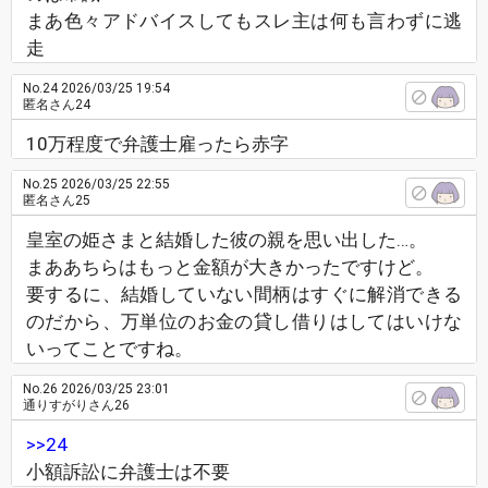
まあ色々アドバイスしてもスレ主は何も言わずに逃
走
No.24
2026/03/25 19:54
匿名さん24
10万程度で弁護士雇ったら赤字
No.25
2026/03/25 22:55
匿名さん25
皇室の姫さまと結婚した彼の親を思い出した…。
まああちらはもっと金額が大きかったですけど。
要するに、結婚していない間柄はすぐに解消できる
のだから、万単位のお金の貸し借りはしてはいけな
いってことですね。
No.26
2026/03/25 23:01
通りすがりさん26
>>24
小額訴訟に弁護士は不要