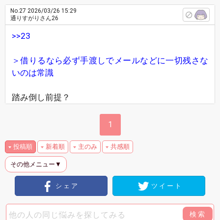
No.27
2026/03/26 15:29
通りすがりさん26
>>23
＞借りるなら必ず手渡しでメールなどに一切残さな
いのは常識
踏み倒し前提？
1
投稿順
新着順
主のみ
共感順
その他メニュー▼
シェア
ツイート
検索