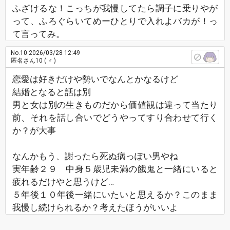
ふざけるな！こっちが我慢してたら調子に乗りやが
って、ふろぐらいてめーひとりで入れよバカが！っ
て言ってみ。
No.10
2026/03/28 12:49
匿名さん10
( ♂ )
恋愛は好きだけや勢いでなんとかなるけど
結婚となると話は別
男と女は別の生きものだから価値観は違って当たり
前、それを話し合いでどうやってすり合わせて行く
か？が大事
なんかもう、謝ったら死ぬ病っぽい男やね
実年齢２９ 中身５歳児未満の餓鬼と一緒にいると
疲れるだけやと思うけど…
５年後１０年後一緒にいたいと思えるか？このまま
我慢し続けられるか？考えたほうがいいよ