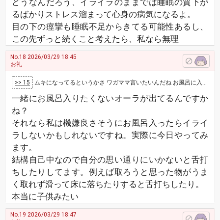
どうなんだろう、イライラのままでは睡眠の質下が
るばかりストレス溜まって心身の病気になるよ。
目の下の痙攣も睡眠不足からきてる可能性あるし、
この先ずっと続くこと考えたら、私なら無理
No.18
2026/03/29 18:45
お礼
>> 15
ムキになってるというかさ ワガママ言いたいんだね お風呂に入りたいというより、主さんが自分といることにストレスに感じていることが気に入ら…
一緒にお風呂入りたくないオーラが出てるんですか
ね？
それなら私は機嫌良さそうにお風呂入ったらイライ
ラしないかもしれないですね。実際に今日やってみ
ます。
結構自己中なので自分の思い通りにいかないと舌打
ちしたりしてます。例えば取ろうと思った物がうま
く取れず滑って床に落ちたりすると舌打ちしたり。
本当に子供みたい
No.19
2026/03/29 18:47