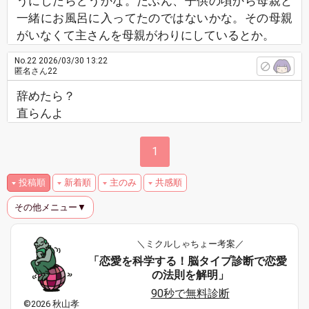
うにしたらどうかな。たぶん、子供の頃から母親と
一緒にお風呂に入ってたのではないかな。その母親
がいなくて主さんを母親がわりにしているとか。
No.22
2026/03/30 13:22
匿名さん22
辞めたら？
直らんよ
1
投稿順
新着順
主のみ
共感順
その他メニュー▼
＼ミクルしゃちょー考案／
「恋愛を科学する！脳タイプ診断で恋愛
の法則を解明」
90秒で無料診断
©2026 秋山孝