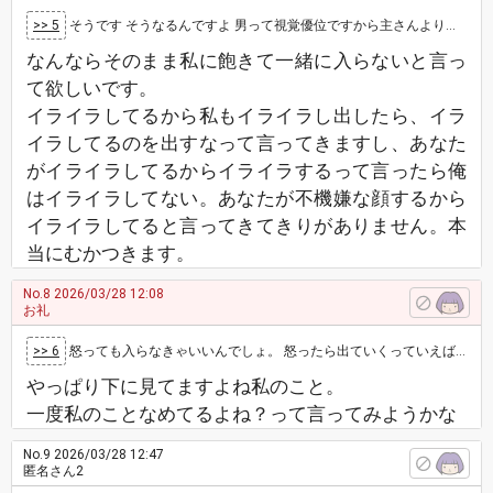
>> 5
そうです そうなるんですよ 男って視覚優位ですから主さんよりドキドキ感が 薄れますよ その彼氏は自滅してるようなものです ましてや…
なんならそのまま私に飽きて一緒に入らないと言っ
て欲しいです。
イライラしてるから私もイライラし出したら、イラ
イラしてるのを出すなって言ってきますし、あなた
がイライラしてるからイライラするって言ったら俺
はイライラしてない。あなたが不機嫌な顔するから
イライラしてると言ってきてきりがありません。本
当にむかつきます。
No.8
2026/03/28 12:08
お礼
>> 6
怒っても入らなきゃいいんでしょ。 怒ったら出ていくっていえば？なめられてるんだと思う
やっぱり下に見てますよね私のこと。
一度私のことなめてるよね？って言ってみようかな
No.9
2026/03/28 12:47
匿名さん2