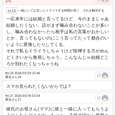
お礼
>> 13
一緒にいてお互いにイライラする時間が長く、それを解決するための話し合いとかすり合わせも出来ず、お互いに素直になる、というのが難しいのであれば…
一応来年には結婚と言ってるけど、今のままじゃあ
結婚したくない。話がまず噛み合わないことが多い
し、噛み合わなかったら相手は私の言葉がおかしい
とか、言ってもないのにこう言ってたって都合のい
いように変換したりしてくる。
それで私もイライラしちゃうけど喧嘩する方がめん
どくさいから無視しちゃう。こんなんじゃ結婚どこ
ろか別れたくなっちゃうね
No.20
2026/03/29 23:46
匿名さん20
スマホ見られたくないからでは？
No.21
2026/03/30 02:54
匿名さん21
彼氏のお母さん(ママ)に彼と一緒に入ってもらうよ