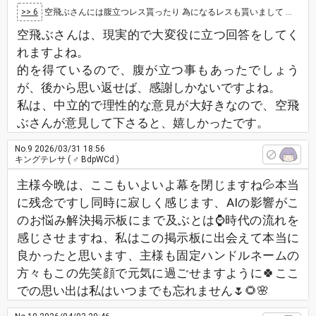
>> 6
空飛ぶさんには腹立つレス貰ったり 為になるレスも貰いまして 今は感謝しています
空飛ぶさんは、現実的で大変役に立つ回答をしてく
れますよね。
的を得ているので、腹が立つ事もあったでしょう
が、後から思い返せば、感謝しかないですよね。
私は、中立的で理性的な意見が大好きなので、空飛
ぶさんが意見して下さると、嬉しかったです。
No.9
2026/03/31 18:56
キングテレサ
( ♂ BdpWCd )
主様今晩は、ここもいよいよ幕を閉じますね💦本当
に残念ですし同時に寂しく感じます、AIの影響がこ
のお悩み解決掲示板にまで及ぶとは⌚時代の流れを
感じさせますね、私はこの掲示板に出会えて本当に
良かったと思います、主様も固定ハンドルネームの
方々もこの先笑顔で元気に過ごせますように🍀ここ
での思い出は私はいつまでも忘れません🌷🌻🌸