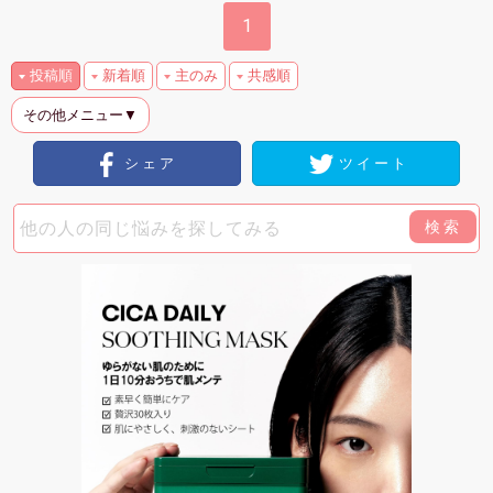
1
投稿順
新着順
主のみ
共感順
その他メニュー▼
シェア
ツイート
検索