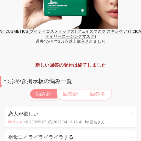
VTCOSMETICS(ブイティコスメテックス) フェイスマスク スキンケア (1.CICA
デイリースージングマスク)
過去1か月で2万点以上購入されました
新しい回答の受付は終了しました
つぶやき掲示板の悩み一覧
悩み新
回答新
回答多
恋人が欲しい
2レス
20329HIT
2025.04.19 19:41
匿名さん
祖母にイライライライラする