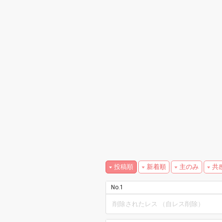
投稿順
新着順
主のみ
共
No.1
削除されたレス （自レス削除）