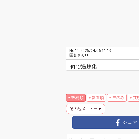
No.11
2026/04/06 11:10
匿名さん11
何で過疎化
投稿順
新着順
主のみ
共
その他メニュー▼
シェア