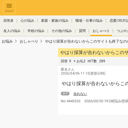
メニュー
回答多
心の悩み
家庭・家族の悩み
職場・仕事の悩み
恋愛/30才
友人の悩み
学校の悩み
その他の悩み
質問
おしゃべり
つぶや
お悩み
おしゃべり
やはり採算が合わないからこのサイトも終了なの
やはり採算が合わないからこの
回答
9
+ お礼2
HIT数
289
匿名さん
2026/04/06 11:10(更新日時)
やはり採算が合わないからこ
合わない
タグ
No.4443332
2026/03/30 19:28
(悩み投