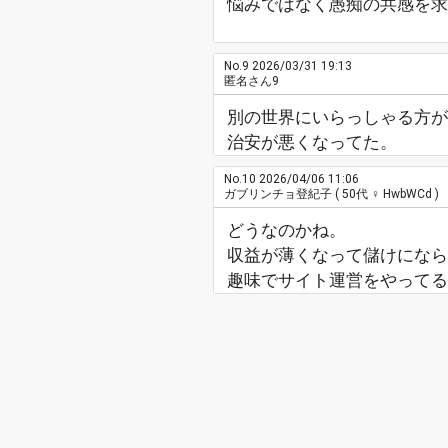
悩みではなく愚痴の共感を求
No.9
2026/03/31 19:13
匿名さん9
別の世界にいらっしゃる方
治安が悪くなってた。
No.10
2026/04/06 11:06
ガブリンチョ登紀子
( 50代 ♀ HwbWCd )
どうなのかね。
収益が薄くなって儲けになら
趣味でサイト運営をやってる