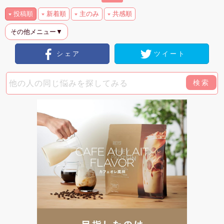
投稿順
新着順
主のみ
共感順
その他メニュー▼
シェア
ツイート
検索