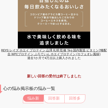
REYS レイズ ホエイ プロテイン 山澤 礼明 監修 1kg 国内製造 ビタミン7種配
合 WPCプロテイン ぷろていん ホエイプロテイン (カフェオレ風味)
過去1か月で4万点以上購入されました
新しい回答の受付は終了しました
心の悩み掲示板の悩み一覧
悩み新
回答新
回答多