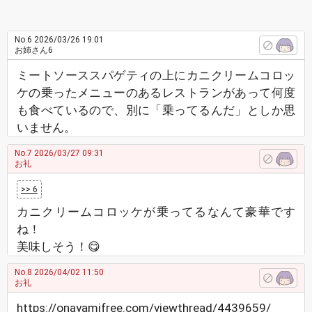
No.6
2026/03/26 19:01
お姉さん6
ミートソーススパゲティの上にカニクリームコロッ
ケの乗ったメニューのあるレストランがあって何度
も食べているので、別に「乗ってるんだ」としか思
いません。
No.7
2026/03/27 09:31
お礼
>> 6
カニクリームコロッケが乗ってるなんて豪華です
ね！
美味しそう！😋
No.8
2026/04/02 11:50
お礼
https://onayamifree.com/viewthread/4439659/