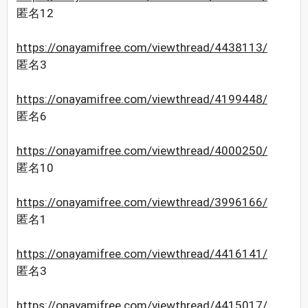
匿名12
https://onayamifree.com/viewthread/4438113/
匿名3
https://onayamifree.com/viewthread/4199448/
匿名6
https://onayamifree.com/viewthread/4000250/
匿名10
https://onayamifree.com/viewthread/3996166/
匿名1
https://onayamifree.com/viewthread/4416141/
匿名3
https://onayamifree.com/viewthread/4415017/