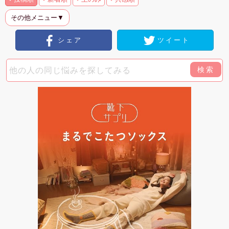
その他メニュー▼
シェア
ツイート
検索