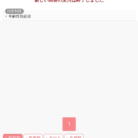
新しい回答の受付は終了しました
回答制限
年齢性別必須
1
投稿順
新着順
主のみ
共感順